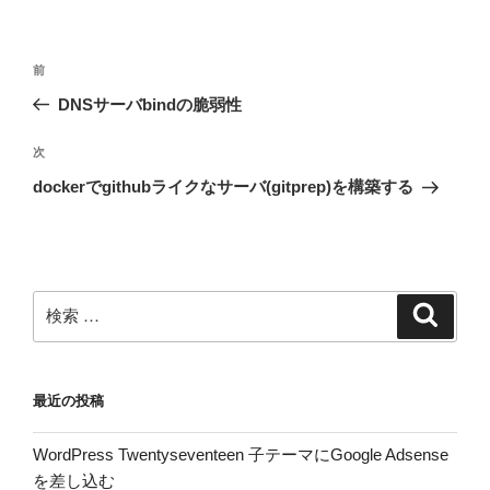
投
過
前
稿
去
DNSサーバbindの脆弱性
ナ
の
ビ
投
次
次
稿
ゲ
の
dockerでgithubライクなサーバ(gitprep)を構築する
投
ー
稿
シ
ョ
ン
検
検
索
索:
最近の投稿
WordPress Twentyseventeen 子テーマにGoogle Adsense
を差し込む