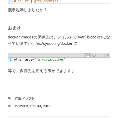
3
# ps -ef | grep docke[r]
無事起動しましたか？
おまけ
docker imagesの保存先はデフォルトで /var/lib/dockerにな
っていますが、/etc/sysconfig/docker に
1
other_args
=
"-g /data/docker"
等で、保存先を変える事ができますよ！
カ
IT系
,
インフラ
テ
タ
DOCKER
,
REDHAT
,
RHEL
ゴ
グ
リ
ー