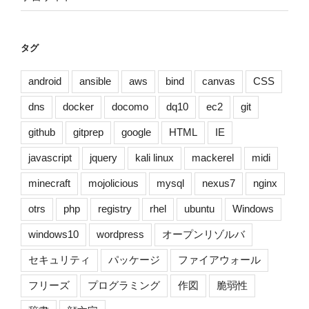
タグ
android
ansible
aws
bind
canvas
CSS
dns
docker
docomo
dq10
ec2
git
github
gitprep
google
HTML
IE
javascript
jquery
kali linux
mackerel
midi
minecraft
mojolicious
mysql
nexus7
nginx
otrs
php
registry
rhel
ubuntu
Windows
windows10
wordpress
オープンリゾルバ
セキュリティ
パッケージ
ファイアウォール
フリーズ
プログラミング
作図
脆弱性