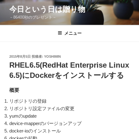
コ
今日という日は贈り物
ン
－86400秒のプレゼント－
テ
ン
ツ
メニュー
へ
ス
キ
投
2015年8月5日
投稿者:
YOSHIMIN
稿
ッ
RHEL6.5(RedHat Enterprise Linux
日:
プ
6.5)にDockerをインストールする
概要
リポジトリの登録
リポジトリ設定ファイルの変更
yumのupdate
device-mapperのバージョンアップ
docker-ioのインストール
dockerの起動