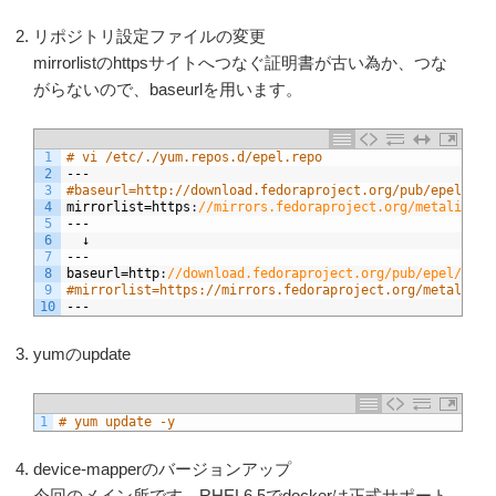
リポジトリ設定ファイルの変更
mirrorlistのhttpsサイトへつなぐ証明書が古い為か、つな
がらないので、baseurlを用います。
1
# vi /etc/./yum.repos.d/epel.repo
2
---
3
#baseurl=http://download.fedoraproject.org/pub/epel/6/$
4
mirrorlist
=
https
:
//mirrors.fedoraproject.org/metalink?r
5
---
6
↓
7
---
8
baseurl
=
http
:
//download.fedoraproject.org/pub/epel/6/$b
9
#mirrorlist=https://mirrors.fedoraproject.org/metalink?
10
---
yumのupdate
1
# yum update -y
device-mapperのバージョンアップ
今回のメイン所です。RHEL6.5でdockerは正式サポート