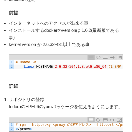
前提
インターネットへのアクセスが出来る事
インストールするdockerのversionは 1.6.2(最新版である
事)
kernel version が 2.6.32-431以上である事
1
# uname -a
2
Linux 
HOSTNAME
2.6.32
-
504.1.3.el6.x86_64
#1 SMP Fri 
詳細
リポジトリの登録
fedoraのEPEL6のyumパッケージを使えるようにします。
1
# rpm --httpproxy <proxy のIPアドレス> --httpport </proxy>
2
<
/
proxy
>