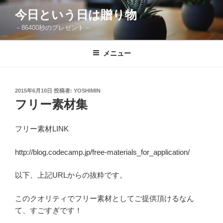
コ
今日という日は贈り物
ン
－86400秒のプレゼント－
テ
ン
ツ
メニュー
へ
ス
キ
投
2015年6月10日
投稿者:
YOSHIMIN
稿
ッ
フリー素材集
日:
プ
フリー素材LINK
http://blog.codecamp.jp/free-materials_for_application/
以下、上記URLからの抜粋です。
このクオリティでフリー素材としてご提供頂けるなん
て、すごすぎです！