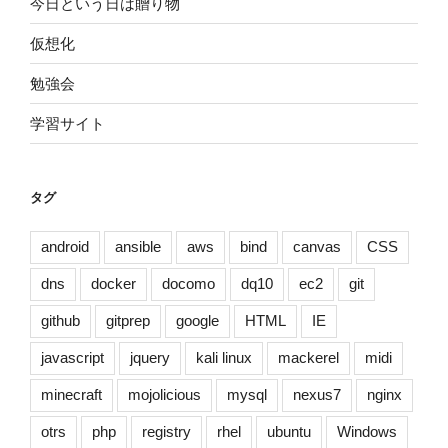
今日という日は贈り物
仮想化
勉強会
学習サイト
タグ
android
ansible
aws
bind
canvas
CSS
dns
docker
docomo
dq10
ec2
git
github
gitprep
google
HTML
IE
javascript
jquery
kali linux
mackerel
midi
minecraft
mojolicious
mysql
nexus7
nginx
otrs
php
registry
rhel
ubuntu
Windows