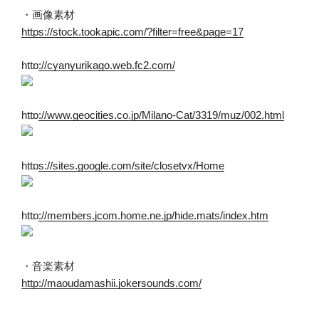
・画像素材
https://stock.tookapic.com/?filter=free&page=17
http://cyanyurikago.web.fc2.com/
http://www.geocities.co.jp/Milano-Cat/3319/muz/002.html
https://sites.google.com/site/closetvx/Home
http://members.jcom.home.ne.jp/hide.mats/index.htm
・音楽素材
http://maoudamashii.jokersounds.com/