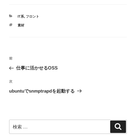
カ
IT系
,
フロント
テ
タ
素材
ゴ
グ
リ
ー
投
過
前
稿
去
仕事に活かせるOSS
ナ
の
ビ
投
次
次
稿
ゲ
の
ubuntuでsnmptrapdを起動する
投
ー
稿
シ
ョ
ン
検
検
索
索: