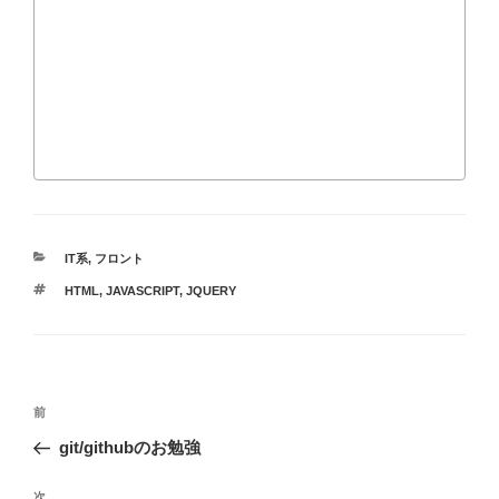
カ
IT系
,
フロント
テ
タ
HTML
,
JAVASCRIPT
,
JQUERY
ゴ
グ
リ
ー
投
過
前
稿
去
git/githubのお勉強
ナ
の
ビ
投
次