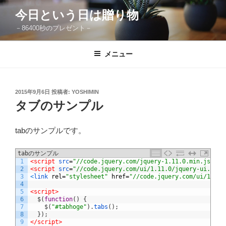
コ
今日という日は贈り物
ン
－86400秒のプレゼント－
テ
ン
ツ
メニュー
へ
ス
キ
投
2015年9月6日
投稿者:
YOSHIMIN
稿
ッ
タブのサンプル
日:
プ
tabのサンプルです。
tabのサンプル
1
<script 
src
=
"//code.jquery.com/jquery-1.11.0.min.js"
>
</
2
<script 
src
=
"//code.jquery.com/ui/1.11.0/jquery-ui.js"
>
3
<
link 
rel
=
"stylesheet"
href
=
"//code.jquery.com/ui/1.11.
4
5
<script>
6
$
(
function
(
)
{
7
$
(
"#tabhoge"
)
.
tabs
(
)
;
8
}
)
;
9
</script>