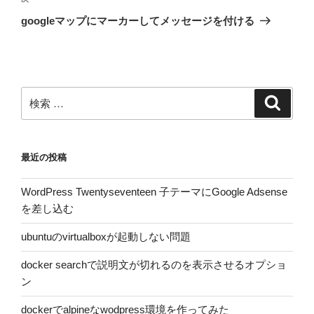
次
稿
ゲ
の
googleマップにマーカーしてメッセージを付ける
投
ー
稿
シ
ョ
ン
検
検
索
索:
最近の投稿
WordPress Twentyseventeen 子テーマにGoogle Adsense
を差し込む
ubuntuのvirtualboxが起動しない問題
docker searchで説明文が切れるのを表示させるオプショ
ン
dockerでalpineなwodpress環境を作ってみた