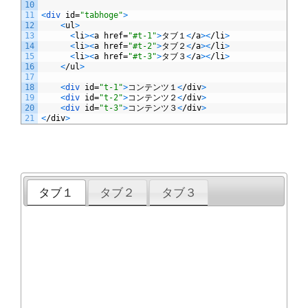
10
11
<
div 
id
=
"tabhoge"
>
12
<
ul
>
13
<
li
>
<
a
href
=
"#t-1"
>
タブ１
<
/
a
>
<
/
li
>
14
<
li
>
<
a
href
=
"#t-2"
>
タブ２
<
/
a
>
<
/
li
>
15
<
li
>
<
a
href
=
"#t-3"
>
タブ３
<
/
a
>
<
/
li
>
16
<
/
ul
>
17
18
<
div 
id
=
"t-1"
>
コンテンツ１
<
/
div
>
19
<
div 
id
=
"t-2"
>
コンテンツ２
<
/
div
>
20
<
div 
id
=
"t-3"
>
コンテンツ３
<
/
div
>
21
<
/
div
>
タブ１
タブ２
タブ３