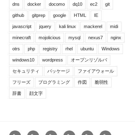
dns
docker
docomo
dq10
ec2
git
github
gitprep
google
HTML
IE
javascript
jquery
kali linux
mackerel
midi
minecraft
mojolicious
mysql
nexus7
nginx
otrs
php
registry
rhel
ubuntu
Windows
windows10
wordpress
オープンリゾルバ
セキュリティ
パッケージ
ファイアウォール
フリーズ
プログラミング
作図
脆弱性
辞書
顔文字
ホ
最
固
タ
検
プ